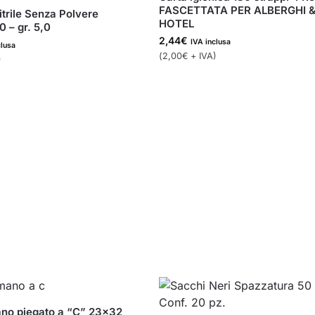
FASCETTATA PER ALBERGHI 
itrile Senza Polvere
HOTEL
 – gr. 5,0
2,44
€
IVA inclusa
clusa
(
2,00
€
+ IVA)
)
no piegato a “C” 23×32