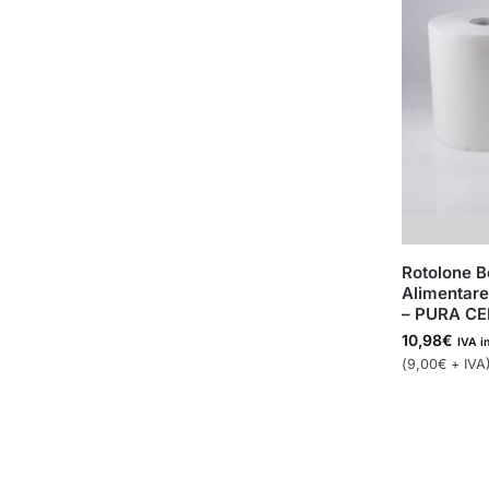
Rotolone B
Alimentare 
– PURA C
10,98
€
IVA i
(
9,00
€
+ IVA