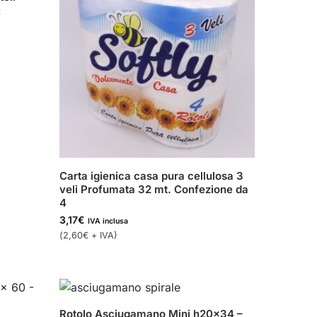
&
Carta igienica casa pura cellulosa 3
veli Profumata 32 mt. Confezione da
4
3,17
€
IVA inclusa
(
2,60
€
+ IVA)
Rotolo Asciugamano Mini h20x34 –