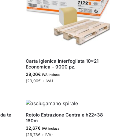
Carta Igienica Interfogliata 10×21
Economica – 9000 pz.
28,06
€
IVA inclusa
(
23,00
€
+ IVA)
 da te
Rotolo Estrazione Centrale h22x38
160m
32,67
€
IVA inclusa
(
26,78
€
+ IVA)