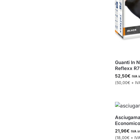
Guanti In N
Reflexx R78
52,50
€
IVA i
(
50,00
€
+ IV
Asciugaman
Economico
21,96
€
IVA i
(
18,00
€
+ IVA