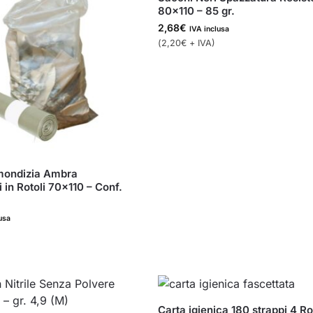
80×110 – 85 gr.
2,68
€
IVA inclusa
(
2,20
€
+ IVA)
mondizia Ambra
 in Rotoli 70×110 – Conf.
usa
Carta igienica 180 strappi 4 Ro