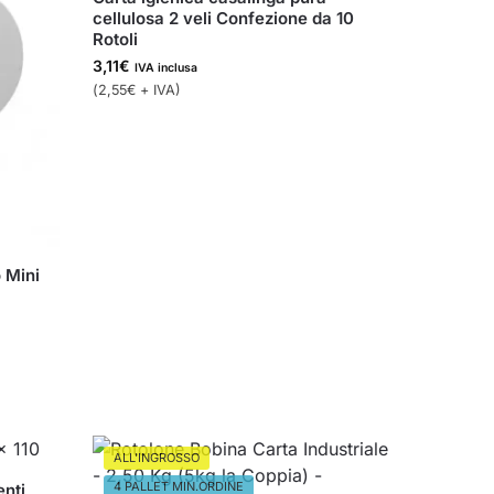
cellulosa 2 veli Confezione da 10
Rotoli
3,11
€
IVA inclusa
(
2,55
€
+ IVA)
 Mini
ALL'INGROSSO
4 PALLET MIN.ORDINE
enti