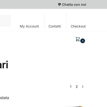
💬 Chatta con noi
Cerca
My Account
Contatti
Checkout
0,00
€
0
ri
1
2