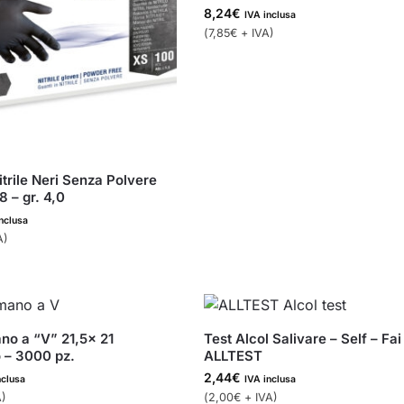
8,24
€
IVA inclusa
(
7,85
€
+ IVA)
itrile Neri Senza Polvere
 – gr. 4,0
nclusa
A)
o a “V” 21,5x 21
Test Alcol Salivare – Self – Fai
 – 3000 pz.
ALLTEST
2,44
€
nclusa
IVA inclusa
)
(
2,00
€
+ IVA)