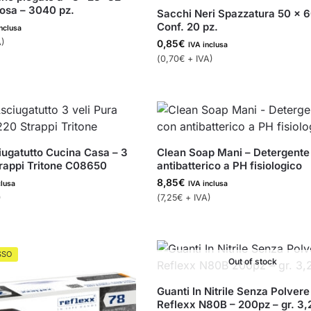
losa – 3040 pz.
Sacchi Neri Spazzatura 50 x 6
Conf. 20 pz.
nclusa
)
0,85
€
IVA inclusa
(
0,70
€
+ IVA)
iugatutto Cucina Casa – 3
Clean Soap Mani – Detergente
trappi Tritone C08650
antibatterico a PH fisiologico
8,85
€
clusa
IVA inclusa
)
(
7,25
€
+ IVA)
SSO
Out of stock
Guanti In Nitrile Senza Polvere
Reflexx N80B – 200pz – gr. 3,