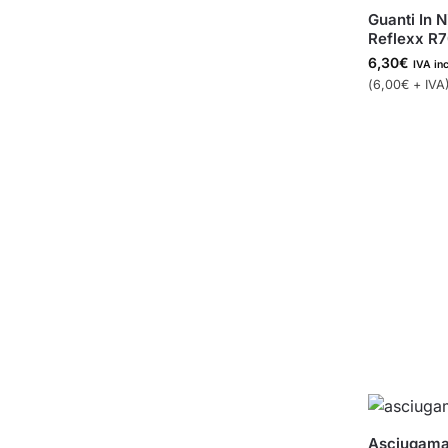
Guanti In N
Reflexx R70
6,30
€
IVA in
(
6,00
€
+ IVA
Asciugama