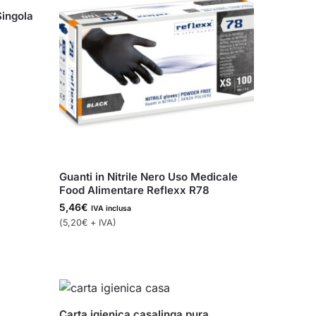
Singola
Guanti in Nitrile Nero Uso Medicale
Food Alimentare Reflexx R78
5,46
€
IVA inclusa
(
5,20
€
+ IVA)
Carta igienica casalinga pura