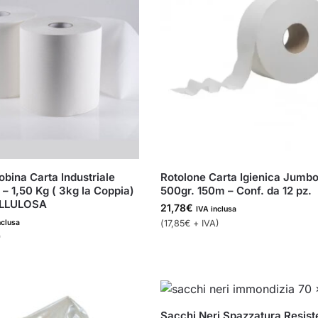
obina Carta Industriale
Rotolone Carta Igienica Jumbo
– 1,50 Kg ( 3kg la Coppia)
500gr. 150m – Conf. da 12 pz.
ELLULOSA
21,78
€
IVA inclusa
nclusa
(
17,85
€
+ IVA)
)
Sacchi Neri Spazzatura Resist