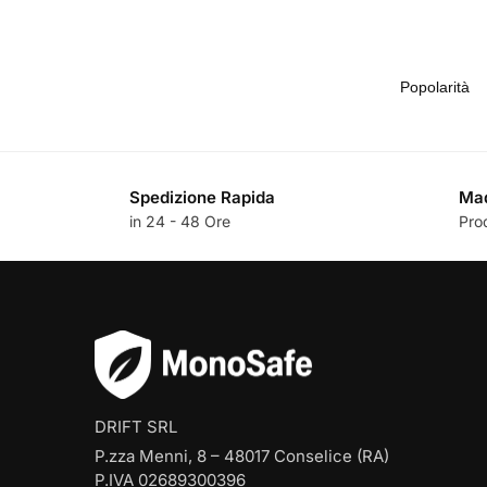
Spedizione Rapida
Mad
in 24 - 48 Ore
Pro
DRIFT SRL
P.zza Menni, 8 – 48017 Conselice (RA)
P.IVA 02689300396