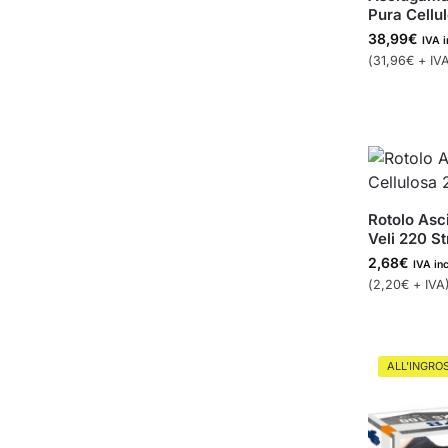
Pura Cellu
38,99
€
IVA i
(
31,96
€
+ IVA
Rotolo Asc
Veli 220 S
2,68
€
IVA in
(
2,20
€
+ IVA
ALL'INGRO