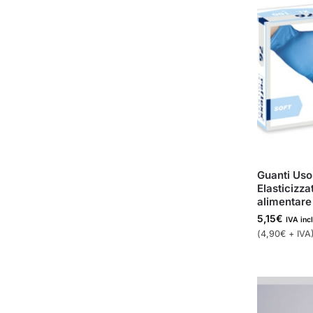
Guanti Uso 
Elasticizza
alimentare
5,15
€
IVA inc
(
4,90
€
+ IVA