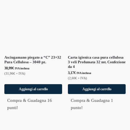
Asciugamano piegato a “C” 23×32
Carta igienica casa pura cellulosa
Pura Cellulosa – 3040 pz.
3 veli Profumata 32 mt. Confezione
da 4
38,99
€
IVA inclusa
3,17
€
IVA inclusa
(
31,96
€
+ IVA)
(
2,60
€
+ IVA)
Aggiungi al carrello
Aggiungi al carrello
Compra & Guadagna 16
Compra & Guadagna 1
punti!
punto!