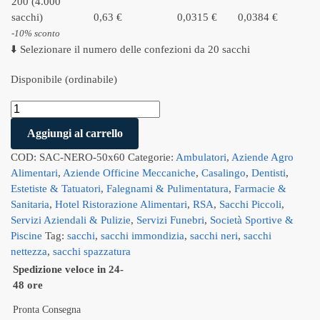
200 (4.000
sacchi)
0,63 €
0,0315 €
0,0384 €
-10% sconto
⬇️ Selezionare il numero delle confezioni da 20 sacchi
Disponibile (ordinabile)
Aggiungi al carrello
COD:
SAC-NERO-50x60
Categorie:
Ambulatori
,
Aziende Agro
Alimentari
,
Aziende Officine Meccaniche
,
Casalingo
,
Dentisti
,
Estetiste & Tatuatori
,
Falegnami & Pulimentatura
,
Farmacie &
Sanitaria
,
Hotel Ristorazione Alimentari
,
RSA
,
Sacchi Piccoli
,
Servizi Aziendali & Pulizie
,
Servizi Funebri
,
Società Sportive &
Piscine
Tag:
sacchi
,
sacchi immondizia
,
sacchi neri
,
sacchi
nettezza
,
sacchi spazzatura
Spedizione veloce in 24-
48 ore
Pronta Consegna