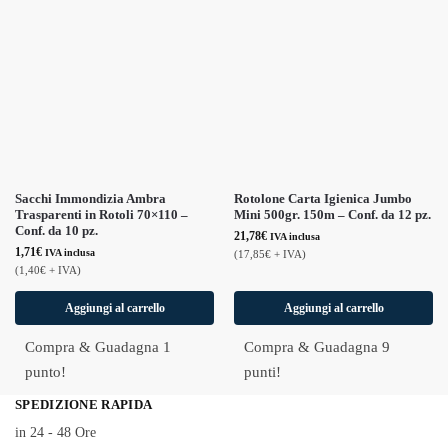
Sacchi Immondizia Ambra
Rotolone Carta Igienica Jumbo
Trasparenti in Rotoli 70×110 –
Mini 500gr. 150m – Conf. da 12 pz.
Conf. da 10 pz.
21,78
€
IVA inclusa
1,71
€
IVA inclusa
(
17,85
€
+ IVA)
(
1,40
€
+ IVA)
Aggiungi al carrello
Aggiungi al carrello
Compra & Guadagna 1
Compra & Guadagna 9
punto!
punti!
SPEDIZIONE RAPIDA
in 24 - 48 Ore