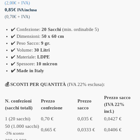
(
2,00
€
+ IVA)
0,85
€
IVA inclusa
(
0,70
€
+ IVA)
✔️ Confezione:
20 Sacchi
(min. ordinabile 5)
✔️ Dimensioni:
50 x 60 cm
✔️ Peso Sacco:
9 gr.
✔️ Volume:
30 Litri
✔️ Materiale:
LDPE
✔️ Spessore:
10 micron
✔️ Made in Italy
💰 SCONTI PER QUANTITÀ
(IVA 22% esclusa):
Prezzo sacco
N. confezioni
Prezzo
Prezzo
(IVA 22%
(sacchi totali)
confezione
sacco
incl.)
1 (20 sacchi)
0,70 €
0,035 €
0,0427 €
50 (1.000 sacchi)
0,665 €
0,0333 €
0,0406 €
-5% sconto