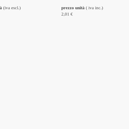
tà
(iva escl.)
prezzo unità
( iva inc.)
2,01 €