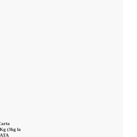
Carta
 Kg (3kg la
LATA