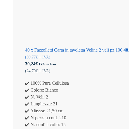
40 x Fazzolletti Carta in tavoletta Veline 2 veli pz.100
48
(
39,77
€
+ IVA)
30,24
€
IVA inclusa
(
24,79
€
+ IVA)
✔️ 100% Pura Cellulosa
✔️ Colore: Bianco
✔️ N. Veli: 2
✔️ Lunghezza: 21
✔️ Altezza: 21,50 cm
✔️ N.pezzi a conf. 210
✔️ N. conf. a collo: 15