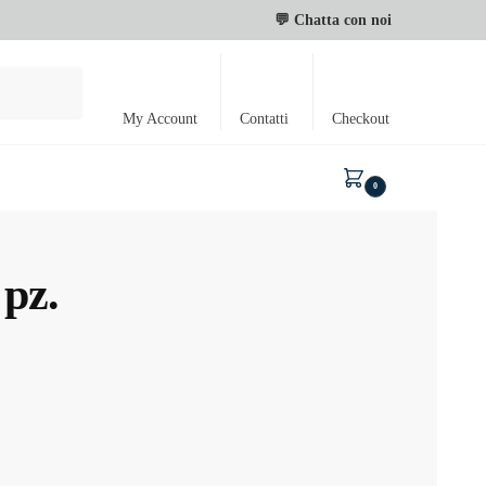
💬 Chatta con noi
Cerca
My Account
Contatti
Checkout
0,00
€
0
pz.