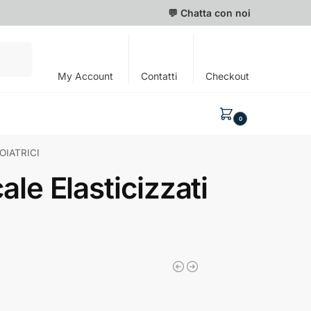
💬 Chatta con noi
Cerca
My Account
Contatti
Checkout
0,00
€
0
TOIATRICI
le Elasticizzati