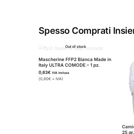
Spesso Comprati Insi
Out of stock
Mascherine FFP2 Bianca Made in
Italy ULTRA COMODE – 1 pz.
0,63
€
IVA inclusa
(
0,60
€
+ IVA)
Camic
25 gr