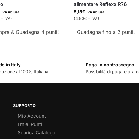
co
alimentare Reflexx R76
€
5,15
€
IVA inclusa
IVA inclusa
+ IVA)
(
4,90
€
+ IVA)
pra & Guadagna 4 punti!
Guadagna fino a 2 punti.
e in Italy
Paga in contrassegno
duzione al 100% Italiana
Possibilità di pagare alla
SUPPORTO
Mio Account
I miei Punti
Scarica Catalogo