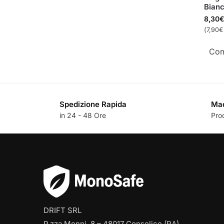
Bian
8,30
(
7,90
€
Com
Spedizione Rapida
Mad
in 24 - 48 Ore
Pro
DRIFT SRL
P.zza Menni, 8 – 48017 Conselice (RA)