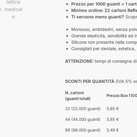
Prezzo per 1000 guanti = 1 car
Minimo ordine: 22 cartoni Refl
Ti servono meno guanti?
Scopri
Monouso, ambidestri, senza pol
Grande elasticità, sensibilità ed 
Silicone non presente nella comp
Consigliati per dentale, estetica,
ATTENZIONE:
tempi di consegna di 
SCONTI PER QUANTITÀ
(IVA 5% es
N. cartoni
Prezzo Box (100
(guanti totali)
22 (22.000 guanti)
3,85 €
44 (44.000 guanti)
3,65 €
88 (88.000 guanti)
3,49 €