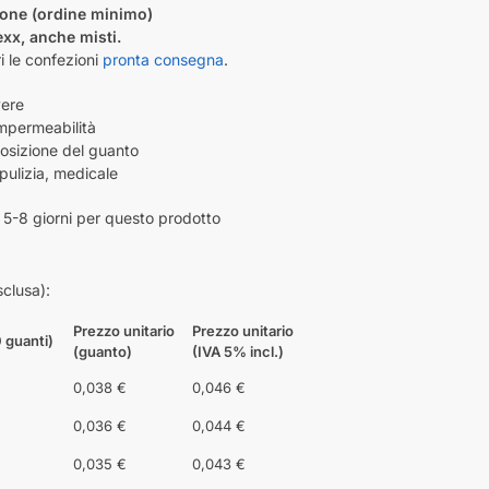
tone (ordine minimo)
exx, anche misti.
 le confezioni
pronta consegna
.
vere
impermeabilità
osizione del guanto
 pulizia, medicale
5-8 giorni per questo prodotto
clusa):
Prezzo unitario
Prezzo unitario
 guanti)
(guanto)
(IVA 5% incl.)
0,038 €
0,046 €
0,036 €
0,044 €
0,035 €
0,043 €