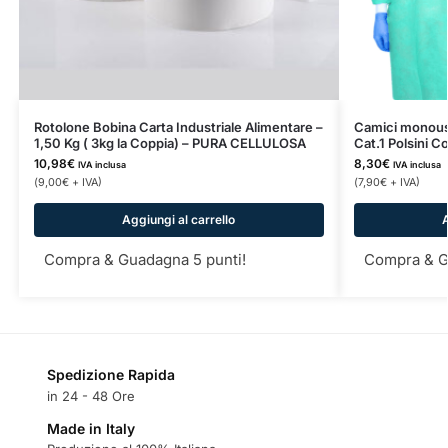
Rotolone Bobina Carta Industriale Alimentare –
Camici monouso
1,50 Kg ( 3kg la Coppia) – PURA CELLULOSA
Cat.1 Polsini 
10,98
€
8,30
€
IVA inclusa
IVA inclusa
(
9,00
€
+ IVA)
(
7,90
€
+ IVA)
Aggiungi al carrello
A
Compra & Guadagna 5 punti!
Compra & G
Spedizione Rapida
in 24 - 48 Ore
Made in Italy