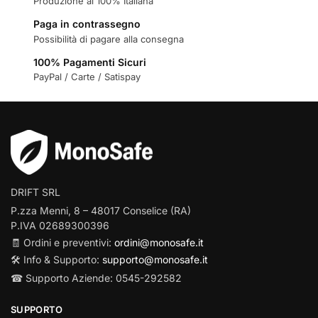
Produzione al 100% Italiana
Paga in contrassegno
Possibilità di pagare alla consegna
100% Pagamenti Sicuri
PayPal / Carte / Satispay
DRIFT SRL
P.zza Menni, 8 – 48017 Conselice (RA)
P.IVA 02689300396
🧾 Ordini e preventivi:
ordini@monosafe.it
🛠️ Info & Supporto:
supporto@monosafe.it
☎ Supporto Aziende: 0545-292582
SUPPORTO