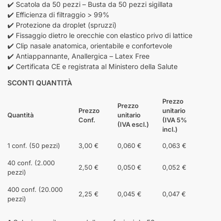
✔️ Scatola da 50 pezzi – Busta da 50 pezzi sigillata
✔️ Efficienza di filtraggio > 99%
✔️ Protezione da droplet (spruzzi)
✔️ Fissaggio dietro le orecchie con elastico privo di lattice
✔️ Clip nasale anatomica, orientabile e confortevole
✔️ Antiappannante, Anallergica – Latex Free
✔️ Certificata CE e registrata al Ministero della Salute
SCONTI QUANTITÀ
Prezzo
Prezzo
Prezzo
unitario
Quantità
unitario
Conf.
(IVA 5%
(IVA escl.)
incl.)
1 conf. (50 pezzi)
3,00 €
0,060 €
0,063 €
40 conf. (2.000
2,50 €
0,050 €
0,052 €
pezzi)
400 conf. (20.000
2,25 €
0,045 €
0,047 €
pezzi)