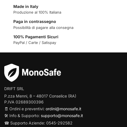
Made in Italy
Produzione al 100% Italiana
Paga in contrassegno
Possibilità di pagare alla consegna
100% Pagamenti Sicuri
PayPal / Carte / Satispay
DRIFT SRL
P.zza Menni, 8 – 48017 Conselice (RA)
P.IVA 02689300396
🧾 Ordini e preventivi:
ordini@monosafe.it
🛠️ Info & Supporto:
supporto@monosafe.it
☎ Supporto Aziende: 0545-292582