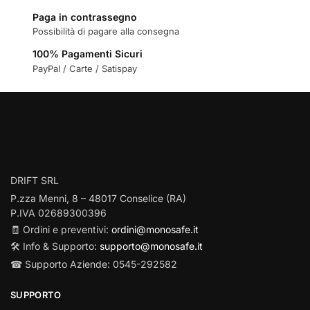
Paga in contrassegno
Possibilità di pagare alla consegna
100% Pagamenti Sicuri
PayPal / Carte / Satispay
DRIFT SRL
P.zza Menni, 8 – 48017 Conselice (RA)
P.IVA 02689300396
🧾 Ordini e preventivi:
ordini@monosafe.it
🛠️ Info & Supporto:
supporto@monosafe.it
☎ Supporto Aziende: 0545-292582
SUPPORTO