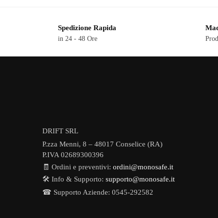
Spedizione Rapida
Mad
in 24 - 48 Ore
Prod
DRIFT SRL
P.zza Menni, 8 – 48017 Conselice (RA)
P.IVA 02689300396
🧾 Ordini e preventivi:
ordini@monosafe.it
🛠️ Info & Supporto:
supporto@monosafe.it
☎ Supporto Aziende: 0545-292582