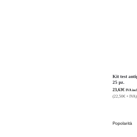
Kit test an
25 pz.
23,63
€
IVA inc
(
22,50
€
+ IVA)