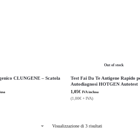
Out of stock
tigenico CLUNGENE – Scatola
Test Fai Da Te Antigene Rapido p
Autodiagnosi HOTGEN Autotest
1,05
€
lusa
IVA inclusa
(
1,00
€
+ IVA)
Visualizzazione di 3 risultati