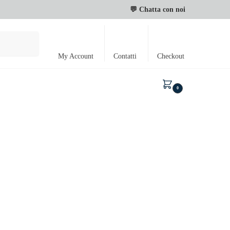
💬 Chatta con noi
Cerca
My Account
Contatti
Checkout
0,00
€
0