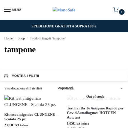
MENU
0
SPEDIZIONE GRATUITA SOPRA 100 €
Home
Shop
Prodotti taggati “tampone”
/
/
tampone
MOSTRA I FILTRI
Visualizzazione di 3 risultati
Out of stock
Test Fai Da Te Antigene Rapido per
Covid Autodiagnosi HOTGEN
Kit test antigenico CLUNGENE –
Autotest
Scatola 25 pz.
1,05
€
IVA inclusa
23,63
€
IVA inclusa