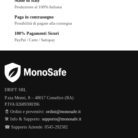
Made in Italy
Produzione al 100% Italiana
Paga in contrassegno
Possibilità di pagare alla consegna
100% Pagamenti Sicuri
PayPal / Carte / Satispay
DRIFT SRL
P.zza Menni, 8 – 48017 Conselice (RA)
P.IVA 02689300396
🧾 Ordini e preventivi:
ordini@monosafe.it
🛠️ Info & Supporto:
supporto@monosafe.it
☎ Supporto Aziende: 0545-292582