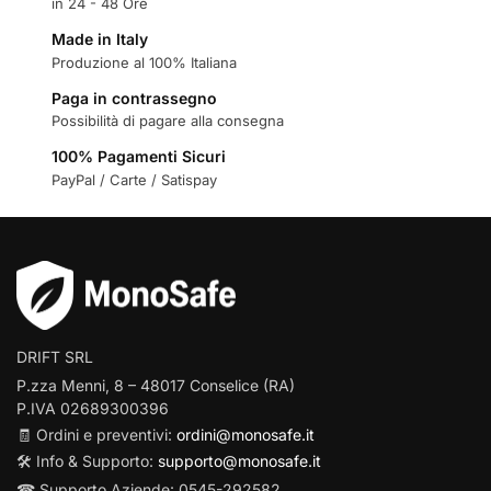
in 24 - 48 Ore
Made in Italy
Produzione al 100% Italiana
Paga in contrassegno
Possibilità di pagare alla consegna
100% Pagamenti Sicuri
PayPal / Carte / Satispay
DRIFT SRL
P.zza Menni, 8 – 48017 Conselice (RA)
P.IVA 02689300396
🧾 Ordini e preventivi:
ordini@monosafe.it
🛠️ Info & Supporto:
supporto@monosafe.it
☎ Supporto Aziende: 0545-292582