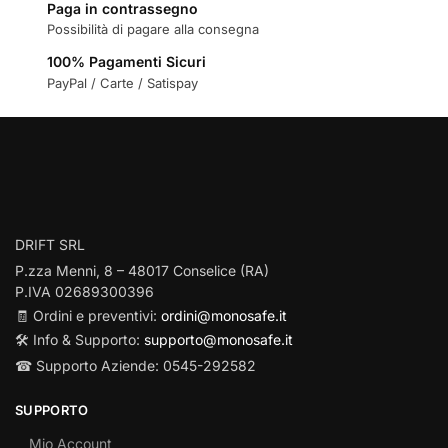
Paga in contrassegno
Possibilità di pagare alla consegna
100% Pagamenti Sicuri
PayPal / Carte / Satispay
DRIFT SRL
P.zza Menni, 8 – 48017 Conselice (RA)
P.IVA 02689300396
🧾 Ordini e preventivi:
ordini@monosafe.it
🛠️ Info & Supporto:
supporto@monosafe.it
☎ Supporto Aziende: 0545-292582
SUPPORTO
Mio Account