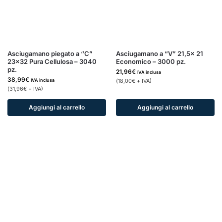
Asciugamano piegato a “C”
Asciugamano a “V” 21,5x 21
23×32 Pura Cellulosa – 3040
Economico – 3000 pz.
pz.
21,96
€
IVA inclusa
38,99
€
IVA inclusa
(
18,00
€
+ IVA)
(
31,96
€
+ IVA)
Aggiungi al carrello
Aggiungi al carrello