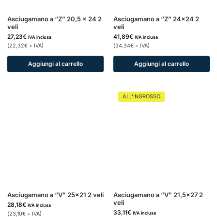
Asciugamano a “Z” 20,5 x 24 2
Asciugamano a “Z” 24×24 2
veli
veli
27,23
€
41,89
€
IVA inclusa
IVA inclusa
(
22,32
€
+ IVA)
(
34,34
€
+ IVA)
Aggiungi al carrello
Aggiungi al carrello
ALL'INGROSSO
Asciugamano a “V” 25×21 2 veli
Asciugamano a “V” 21,5×27 2
veli
28,18
€
IVA inclusa
33,11
€
IVA inclusa
(
23,10
€
+ IVA)