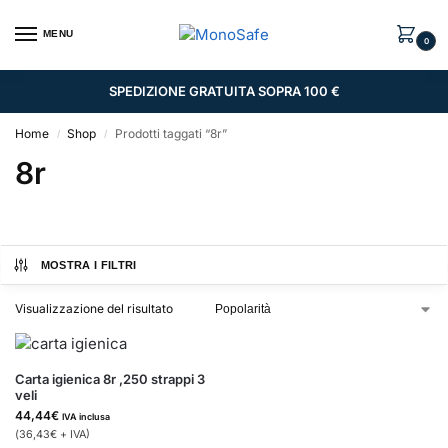
MENU
0
SPEDIZIONE GRATUITA SOPRA 100 €
Home
Shop
Prodotti taggati “8r”
/
/
8r
MOSTRA I FILTRI
Visualizzazione del risultato
Carta igienica 8r ,250 strappi 3
veli
44,44
€
IVA inclusa
(
36,43
€
+ IVA)