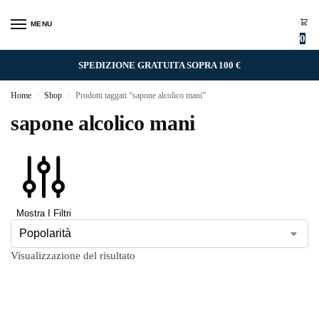
MENU
0
SPEDIZIONE GRATUITA SOPRA 100 €
Home
Shop
Prodotti taggati “sapone alcolico mani”
/
/
sapone alcolico mani
Mostra I Filtri
Visualizzazione del risultato