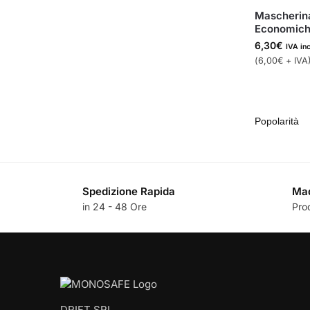
Mascherin
Economich
6,30
€
IVA in
(
6,00
€
+ IVA
Spedizione Rapida
Mad
in 24 - 48 Ore
Pro
DRIFT SRL