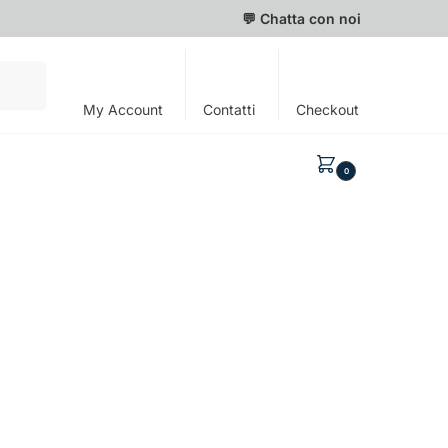
💬 Chatta con noi
Cerca
My Account
Contatti
Checkout
0,00
€
0