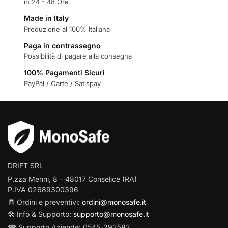
in 24 - 48 Ore
Made in Italy
Produzione al 100% Italiana
Paga in contrassegno
Possibilità di pagare alla consegna
100% Pagamenti Sicuri
PayPal / Carte / Satispay
DRIFT SRL
P.zza Menni, 8 – 48017 Conselice (RA)
P.IVA 02689300396
🧾 Ordini e preventivi:
ordini@monosafe.it
🛠️ Info & Supporto:
supporto@monosafe.it
☎ Supporto Aziende: 0545-292582