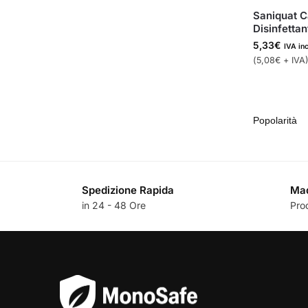
Saniquat C
Disinfettan
5,33
€
IVA in
(
5,08
€
+ IVA
Spedizione Rapida
Mad
in 24 - 48 Ore
Pro