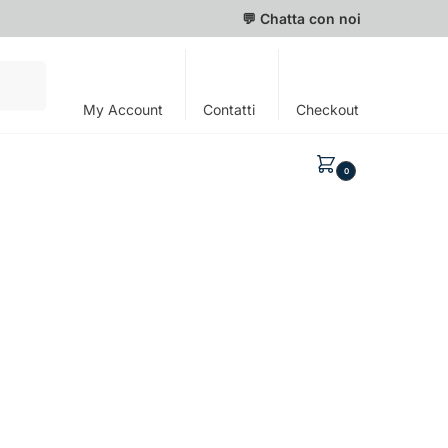
💬 Chatta con noi
Cerca
My Account
Contatti
Checkout
0,00
€
0