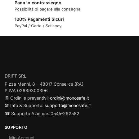
Paga in contrassegno
Possibilità di pagare alla consegna
100% Pagamenti Sicuri
PayPal / Carte / Satispay
DRIFT SRL
P.zza Menni, 8 – 48017 Conselice (RA)
P.IVA 02689300396
🧾 Ordini e preventivi:
ordini@monosafe.it
🛠️ Info & Supporto:
supporto@monosafe.it
☎ Supporto Aziende: 0545-292582
SUPPORTO
Mio Account